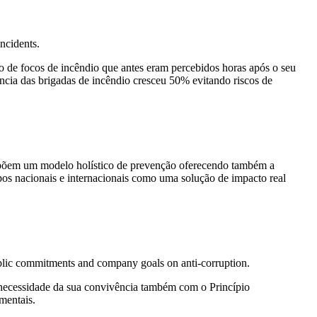
ncidents.
o de focos de incêndio que antes eram percebidos horas após o seu
iência das brigadas de incêndio cresceu 50% evitando riscos de
propõem um modelo holístico de prevenção oferecendo também a
pos nacionais e internacionais como uma solução de impacto real
 public commitments and company goals on anti-corruption.
a necessidade da sua convivência também com o Princípio
mentais.