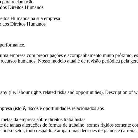
o para reclamação
a dos Direitos Humanos
ireitos Humanos na sua empresa
io aos Direitos Humanos
 performance.
 uma empresa com preocupações e acompanhamento muito próximo, esta
e recursos humanos. Nosso modelo atual é de revisão periódica pela ger
pany (i.e. labour rights-related risks and opportunities). Description o
mpresa (isto é, riscos e oportunidades relacionados aos
 metas da empresa sobre direitos trabalhistas
nte de tantas alterações de formas de trabalho, somos rígidos somente
 nosso setor, todo respaldo e amparo nas decisões de planos e carreira.