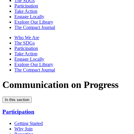
The SDGs
Participation
Take Action
Engage Locally
Explore Our Library
The Compact Journal
Who We Are
The SDGs
Participation
Take Action
Engage Locally
Explore Our Library
The Compact Journal
Communication on Progress
In this section
Participation
Getting Started
Why Join