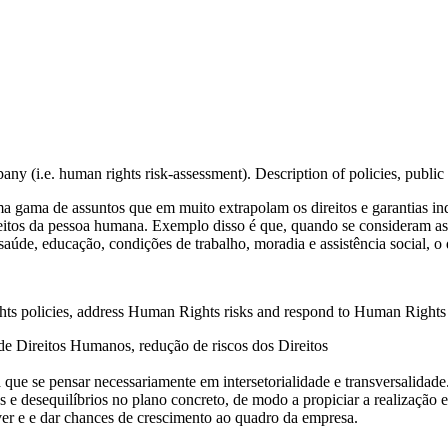
mpany (i.e. human rights risk-assessment). Description of policies, p
 gama de assuntos que em muito extrapolam os direitos e garantias ind
reitos da pessoa humana. Exemplo disso é que, quando se consideram as
saúde, educação, condições de trabalho, moradia e assistência social, o 
ts policies, address Human Rights risks and respond to Human Rights 
 de Direitos Humanos, redução de riscos dos Direitos
 que se pensar necessariamente em intersetorialidade e transversalidade
 e desequilíbrios no plano concreto, de modo a propiciar a realização ef
ver e e dar chances de crescimento ao quadro da empresa.