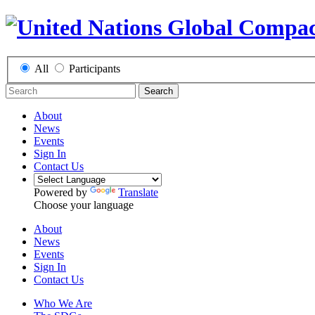
All
Participants
Search
About
News
Events
Sign In
Contact Us
Powered by
Translate
Choose your language
About
News
Events
Sign In
Contact Us
Who We Are