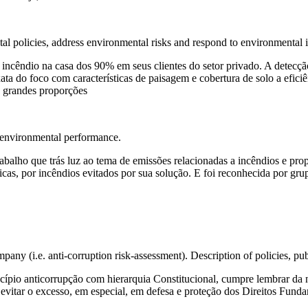
al policies, address environmental risks and respond to environmental i
 incêndio na casa dos 90% em seus clientes do setor privado. A detecçã
xata do foco com características de paisagem e cobertura de solo a efic
 grandes proporções
 environmental performance.
rabalho que trás luz ao tema de emissões relacionadas a incêndios e 
cas, por incêndios evitados por sua solução. E foi reconhecida por gru
ompany (i.e. anti-corruption risk-assessment). Description of policies,
incípio anticorrupção com hierarquia Constitucional, cumpre lembrar d
evitar o excesso, em especial, em defesa e proteção dos Direitos Funda