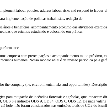
mplement labour policies, address labour risks and respond to labour vi
ra implementação de políticas trabalhistas, redução de
salários e benefícios, acompanhamento próximo das atividades exercida
medidas que estamos estudando e colocando em prática.
 performance.
 uma empresa com preocupações e acompanhamento muito próximo, esta
 recursos humanos. Nosso modelo atual é de revisão periódica pela gerê
 for the company (i.e. environmental risks and opportunities). Descrip
ica para mitigação de incêndios florestais e agrícolas, que impactam di
 ODS 8 e indiretos ODS 9, ODS4, ODS 6, ODS 12. De nada valeria o 
s, até hoje, não foram considerados nas emissões totais de CO2 do Brasil