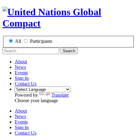
All
Participants
Search
About
News
Events
Sign In
Contact Us
Powered by
Translate
Choose your language
About
News
Events
Sign In
Contact Us