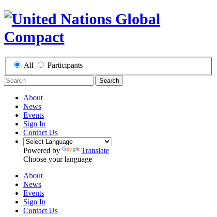
All
Participants
Search
About
News
Events
Sign In
Contact Us
Powered by
Translate
Choose your language
About
News
Events
Sign In
Contact Us