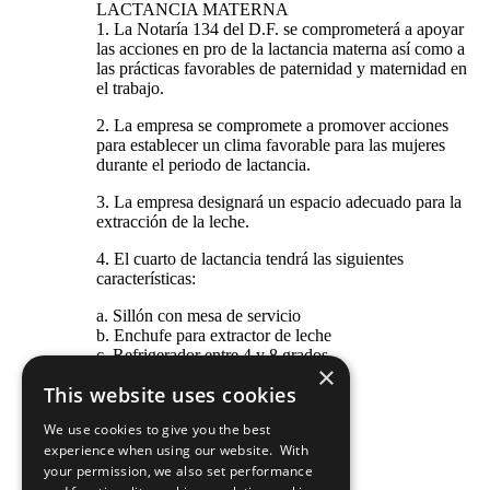
LACTANCIA MATERNA
1. La Notaría 134 del D.F. se comprometerá a apoyar
las acciones en pro de la lactancia materna así como a
las prácticas favorables de paternidad y maternidad en
el trabajo.
2. La empresa se compromete a promover acciones
para establecer un clima favorable para las mujeres
durante el periodo de lactancia.
3. La empresa designará un espacio adecuado para la
extracción de la leche.
4. El cuarto de lactancia tendrá las siguientes
características:
a. Sillón con mesa de servicio
b. Enchufe para extractor de leche
c. Refrigerador entre 4 y 8 grados
×
d. Control de acceso
This website uses cookies
e. Agua potable cerca
f. Lavamanos cerca
We use cookies to give you the best
g. Libreta de control
experience when using our website. With
h. Facilidad de acceso
your permission, we also set performance
i. Señalización sencilla