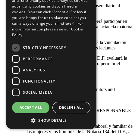
and functionality cookies, analytics cookies,
5. La empresa se compromete a dar aseo diario al
advertising cookies and social media
cuarto de lactancia.
cookies. You can click “Accept all” below if
you are happy for us to place cookies (you
6. El personal que así lo requiera deberá participar en
can always change your mind later). For
los eventos de sensibilización sobre la lactancia materna
more information please see our
Cookie
en el trabajo.
Policy
7. La Notaría 134 del D.F. promoverá la vinculación
STRICTLY NECESSARY
con una red de apoyo para las madres lactantes.
En caso necesario la Notaría 134 del D.F. evaluará la
PERFORMANCE
posibilidad de otorgar tiempo parcial o permitir el
trabajo desde casa para
ANALYTICS
Measurement of outcomes
FUNCTIONALITY
Description of how the company monitors and
SOCIAL MEDIA
evaluates performance.
POLITICA A FAVOR DE
ACCEPT ALL
DECLINE ALL
MATERNIDAD Y PATERNIDAD RESPONSABLE
SHOW DETAILS
OBJETIVO:
Promover la conciliación de la vida laboral y familiar de
las mujeres y los hombres de la Notaría 134 del D.F., a