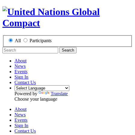
All
Participants
Search
About
News
Events
Sign In
Contact Us
Powered by
Translate
Choose your language
About
News
Events
Sign In
Contact Us