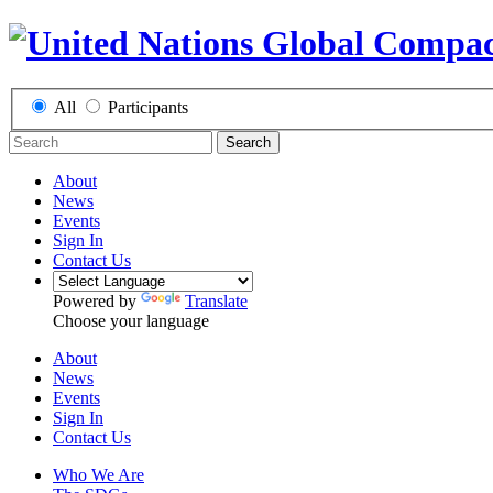
All
Participants
Search
About
News
Events
Sign In
Contact Us
Powered by
Translate
Choose your language
About
News
Events
Sign In
Contact Us
Who We Are