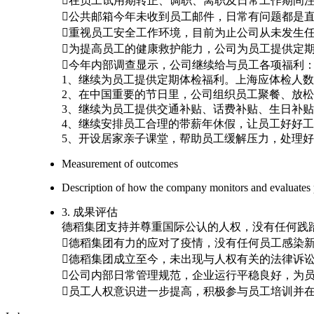
在员工试用期转正、调职、离职及日常工作期间
公共邮箱今年未收到员工邮件，日常有问题都是
重视员工安全工作环境，目前为止公司从未发生
为提高员工的健康救护能力，公司为员工提供定
今年内部调查显示，公司继续给与员工各项福利
1、继续为员工提供定期体检福利。上海应体检人数1
2、在中国重要的节日里，公司组织员工聚餐、放
3、继续为员工提供交通补贴、话费补贴、生日补
4、继续安排员工合理的带薪年休假，让员工好好
5、开设居家亲子课堂，帮助员工缓解压力，处理
Measurement of outcomes
Description of how the company monitors and evaluates
3. 成果评估
德稻集团支持并尊重国际公认的人权，没有任何践
德稻集团有力的应对了疫情，没有任何员工感染
德稻集团成立至今，未出现与人权有关的法律诉
公司内部日常管理规范，企业运行平稳良好，为
员工人权意识进一步提高，积极参与员工培训并