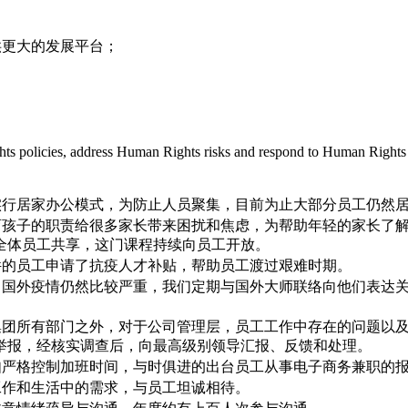
供更大的发展平台；
；
ts policies, address Human Rights risks and respond to Human Rights 
实行居家办公模式，为防止人员聚集，目前为止大部分员工仍然
孩子的职责给很多家长带来困扰和焦虑，为帮助年轻的家长了解掌
全体员工共享，这门课程持续向员工开放。
件的员工申请了抗疫人才补贴，帮助员工渡过艰难时期。
。国外疫情仍然比较严重，我们定期与国外大师联络向他们表达
集团所有部门之外，对于公司管理层，员工工作中存在的问题以
举报，经核实调查后，向最高级别领导汇报、反馈和处理。
如严格控制加班时间，与时俱进的出台员工从事电子商务兼职的
工作和生活中的需求，与员工坦诚相待。