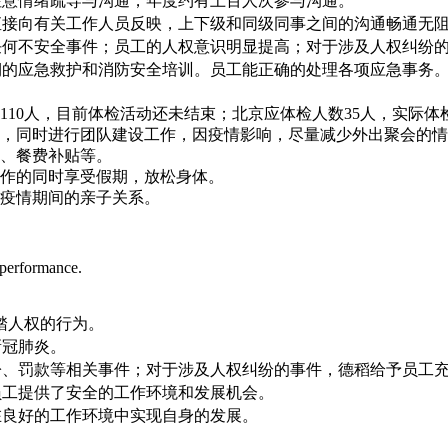
注意情绪疏导与沟通，年度约有上百人次参与沟通。
直接向有关工作人员反映，上下级和同级同事之间的沟通畅通无
任何不安全事件；员工的人权意识明显提高；对于涉及人权纠纷
期的应急救护和消防安全培训。员工能正确的处理各项应急事务
：
10人，目前体检活动还未结束；北京应体检人数35人，实际体检
松，同时进行团队建设工作，因疫情影响，尽量减少外出聚会的
贴、餐费补贴等。
工作的同时享受假期，放松身体。
好疫情期间的亲子关系。
 performance.
踏人权的行为。
新冠肺炎。
讼、罚款等相关事件；对于涉及人权纠纷的事件，德稻给予员工
员工提供了安全的工作环境和发展机会。
在良好的工作环境中实现自身的发展。