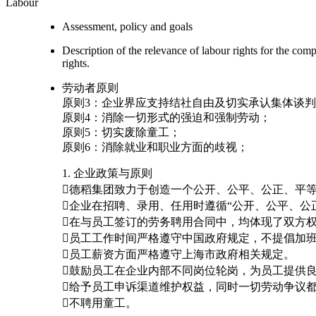
Labour
Assessment, policy and goals
Description of the relevance of labour rights for the com
rights.
劳动者原则
原则3：企业界应支持结社自由及切实承认集体谈
原则4：消除一切形式的强迫和强制劳动；
原则5：切实废除童工；
原则6：消除就业和职业方面的歧视；
1. 企业政策与原则
德稻集团致力于创造一个公开、公平、公正、平
企业在招聘、录用、任用时遵循“公开、公平、公
在与员工签订的劳务聘用合同中，均体现了双方
员工工作时间严格遵守中国政府规定，不提倡加
员工薪资方面严格遵守上海市政府相关规定。
鼓励员工在企业内部不同岗位轮岗，为员工提供
给予员工申诉渠道维护权益，同时一切劳动争议
不聘用童工。