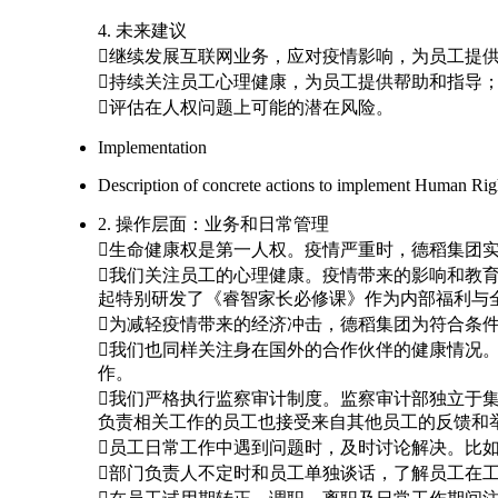
4. 未来建议
继续发展互联网业务，应对疫情影响，为员工提
持续关注员工心理健康，为员工提供帮助和指导
评估在人权问题上可能的潜在风险。
Implementation
Description of concrete actions to implement Human Righ
2. 操作层面：业务和日常管理
生命健康权是第一人权。疫情严重时，德稻集团
我们关注员工的心理健康。疫情带来的影响和教育
起特别研发了《睿智家长必修课》作为内部福利与
为减轻疫情带来的经济冲击，德稻集团为符合条
我们也同样关注身在国外的合作伙伴的健康情况
作。
我们严格执行监察审计制度。监察审计部独立于
负责相关工作的员工也接受来自其他员工的反馈和
员工日常工作中遇到问题时，及时讨论解决。比
部门负责人不定时和员工单独谈话，了解员工在