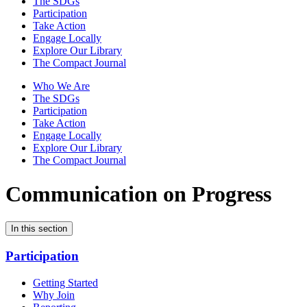
The SDGs
Participation
Take Action
Engage Locally
Explore Our Library
The Compact Journal
Who We Are
The SDGs
Participation
Take Action
Engage Locally
Explore Our Library
The Compact Journal
Communication on Progress
In this section
Participation
Getting Started
Why Join