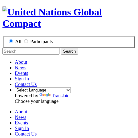
All
Participants
Search
About
News
Events
Sign In
Contact Us
Powered by
Translate
Choose your language
About
News
Events
Sign In
Contact Us