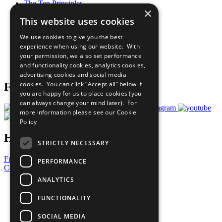
The Ten Principles
×
Sustainable Development Goals
This website uses cookies
Our Participants
All Our Work
We use cookies to give you the best
What You Can Do
experience when using our website. With
Careers & Opportunities
your permission, we also set performance
Join Now
and functionality cookies, analytics cookies,
Prepare your CoP
advertising cookies and social media
cookies. You can click “Accept all” below if
Follow Us
you are happy for us to place cookies (you
can always change your mind later). For
more information please see our
Cookie
Policy
Have a Question?
STRICTLY NECESSARY
Frequently Asked Questions
PERFORMANCE
Contact Us
ANALYTICS
United Nations
Privacy Policy
FUNCTIONALITY
Cookies Policy
Copyright
SOCIAL MEDIA
Photo Credits