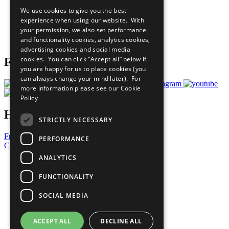
All Our Work
We use cookies to give you the best
What You Can Do
experience when using our website. With
Careers & Opportunities
your permission, we also set performance
Join Now
and functionality cookies, analytics cookies,
Prepare your CoP
advertising cookies and social media
cookies. You can click “Accept all” below if
Follow Us
you are happy for us to place cookies (you
can always change your mind later). For
more information please see our
Cookie
Policy
Have a Question?
STRICTLY NECESSARY
Frequently Asked Questions
PERFORMANCE
Contact Us
ANALYTICS
United Nations
Privacy Policy
FUNCTIONALITY
Cookies Policy
Copyright
SOCIAL MEDIA
Photo Credits
ACCEPT ALL
DECLINE ALL