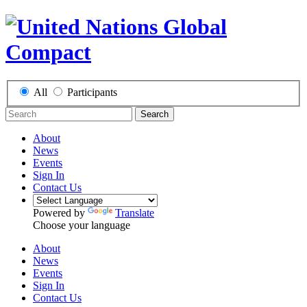
All
Participants
Search
About
News
Events
Sign In
Contact Us
Powered by
Translate
Choose your language
About
News
Events
Sign In
Contact Us